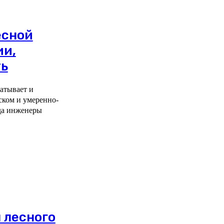
есной
ии,
ть
батывает и
ском и умеренно-
ода инженеры
 лесного