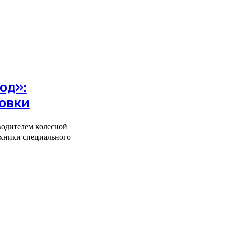
од»:
товки
водителем колесной
ехники специального