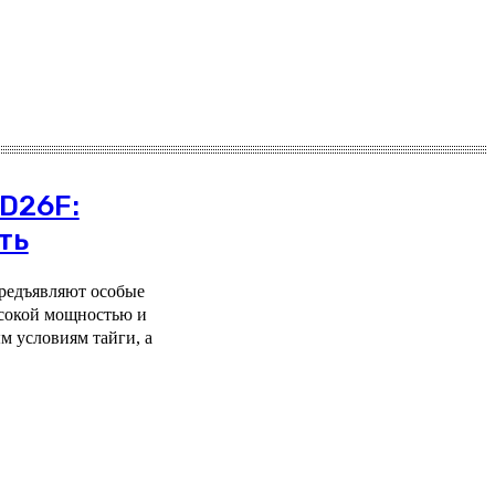
D26F:
ть
редъявляют особые
ысокой мощностью и
м условиям тайги, а