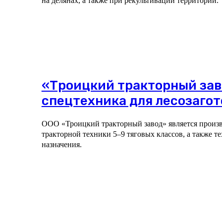
на делянах, а также при рекультивации территорий.
«Троицкий тракторный зав
спецтехника для лесозаго
ООО «Троицкий тракторный завод» является произ
тракторной техники 5–9 тяговых классов, а также т
назначения.