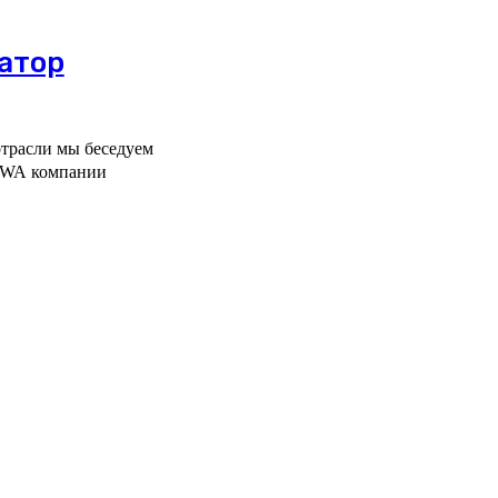
атор
отрасли мы беседуем
EHWA компании