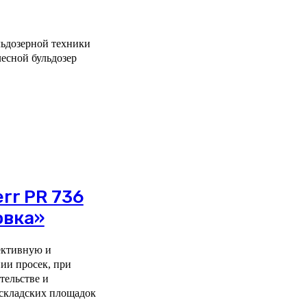
ульдозерной техники
лесной бульдозер
rr PR 736
овка»
ективную и
ии просек, при
тельстве и
 складских площадок