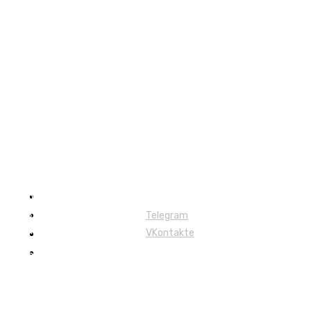
Лесовозы
орвардеры
Telegram
VKontakte
Харвестеры
Мульчеры