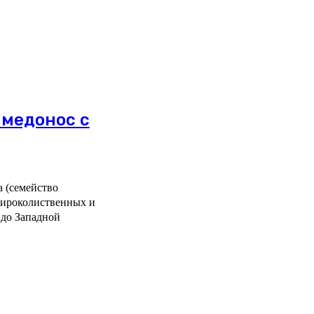
 медонос с
па (семейство
широколиственных и
 до Западной