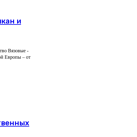
икан и
ство Вязовые -
ой Европы – от
твенных