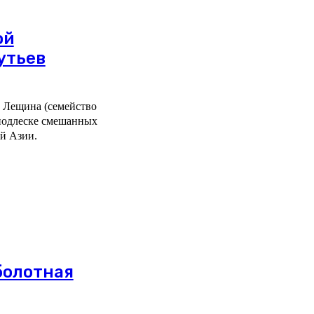
ой
утьев
а Лещина (семейство
 подлеске смешанных
й Азии.
 болотная