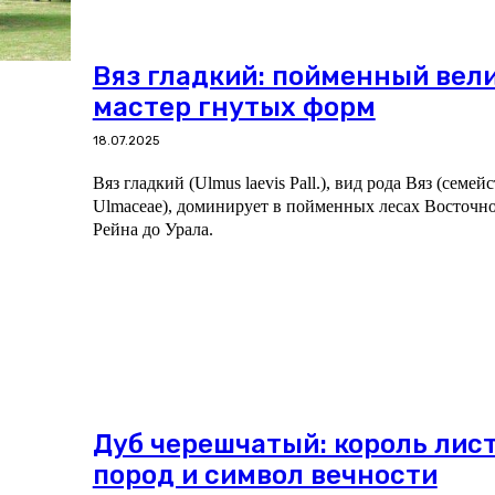
Вяз гладкий: пойменный вел
мастер гнутых форм
18.07.2025
Вяз гладкий (Ulmus laevis Pall.), вид рода Вяз (семей
Ulmaceae), доминирует в пойменных лесах Восточн
Рейна до Урала.
Дуб черешчатый: король лис
пород и символ вечности