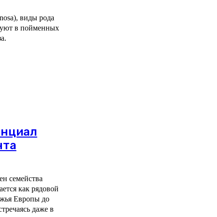
inosa), виды рода
ируют в пойменных
а.
енциал
нта
лен семейства
ается как рядовой
ежья Европы до
тречаясь даже в