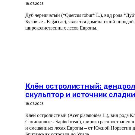
18.07.2025
Дуб черешчатый (*Quercus robur* L.), вид рода *Дуб
Буковые - Fagaceae), является доминантной породой
широколиственных лесов Европы.
Клён остролистный: дендро
скульптор и источник сладки
18.07.2025
Клён остролистный (Acer platanoides L.), вид рода К
Сапиндовые - Sapindaceae), широко распространен 
и смешанных лесах Европы – от Южной Норвегии до
Британских островов до Урала.