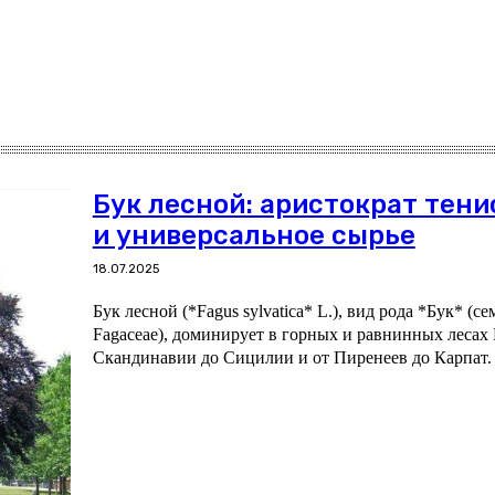
Бук лесной: аристократ тени
и универсальное сырье
18.07.2025
Бук лесной (*Fagus sylvatica* L.), вид рода *Бук* (с
Fagaceae), доминирует в горных и равнинных леса
Скандинавии до Сицилии и от Пиренеев до Карпат.