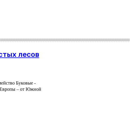
стых лесов
емейство Буковые -
х Европы – от Южной