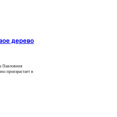
вое дерево
да Павловния
нно произрастает в