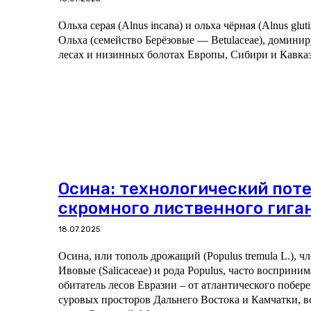
Ольха серая (Alnus incana) и ольха чёрная (Alnus glut
Ольха (семейство Берёзовые — Betulaceae), домин
лесах и низинных болотах Европы, Сибири и Кавказ
Осина: технологический пот
скромного лиственного гига
18.07.2025
Осина, или тополь дрожащий (Populus tremula L.), ч
Ивовые (Salicaceae) и рода Populus, часто восприним
обитатель лесов Евразии – от атлантического побер
суровых просторов Дальнего Востока и Камчатки, вс