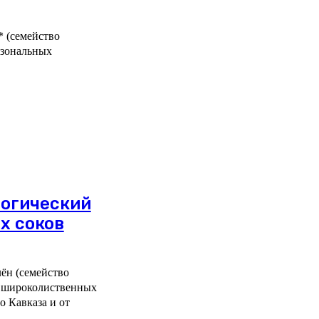
* (семейство
 зональных
логический
х соков
лён (семейство
в широколиственных
 Кавказа и от