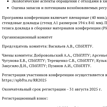
Экологические аспекты обращения с отходами в х
Оценка запасов и потенциала возобновляемых ресу
Программа конференции включает пленарные (40 мин.), к
стендовые доклады (стенд А1 размером 594 х 841 мм). 
тезиса доклада в сборнике материалов конференции (Р
Организационный комитет
Председатель комитета: Васильев А.В., СПбГЛТУ.
Члены комитета: Добровольский А.А., СПбГЛТУ; Арсеньев
Чугунова Е.В., СПбГЛТУ; Терещенко С.В., СПбГЛТУ; Кузьк
Закусило Д.Н., СПбГЛТУ; Пузанов А.И., СПбГЛТУ.
Регистрация участников конференции осуществляется в
https://spbftu.ru/RR2025
Окончательный срок регистрации – 31 августа 2025 г.
Регистрационный взнос: