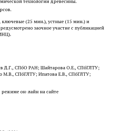
имической технологии древесины.
рсов.
лючевые (25 мин.), устные (15 мин.) и
Предусмотрено заочное участие с публикацией
ИНЦ).
 Д.Г., СПбО РАН; Шайтарова О.Е., СПбГЛТУ;
о М.В., СПбГЛТУ; Ипатова Е.В., СПбГЛТУ;
 режиме он-лайн на сайте