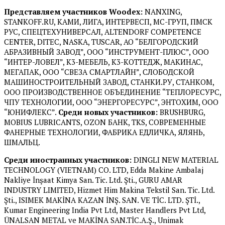
Представляем участников
Woodex
:
NANXING,
STANKOFF.RU, КАМИ, ЛИГА, ИНТЕРВЕСП, МС-ГРУП, ПМСК
РУС, СПЕЦТЕХУНИВЕРСАЛ, ALTENDORF COMPETENCE
CENTER, DITEC, NASKA, TUSCAR, АО “БЕЛГОРОДСКИЙ
АБРАЗИВНЫЙ ЗАВОД”, ООО “ИНСТРУМЕНТ-ПЛЮС”, ООО
“ИНТЕР-ЛОВЕЛ”, К3-МЕБЕЛЬ, К3-КОТТЕДЖ, МАКИНАС,
МЕГАПАК, ООО “СВЕЗА СМАРТЛАЙН”, СЛОБОДСКОЙ
МАШИНОСТРОИТЕЛЬНЫЙ ЗАВОД, СТАНКИ.РУ, СТАНКОМ,
ООО ПРОИЗВОДСТВЕННОЕ ОБЪЕДИНЕНИЕ “ТЕПЛОРЕСУРС,
ЧПУ ТЕХНОЛОГИИ, ООО “ЭНЕРГОРЕСУРС”, ЭНТОХИМ, ООО
“ЮНИФЛЕКС”.
Среди новых участников:
BRUSHBURG,
MOBIUS LUBRICANTS, OZON БАНК, TKS, СОВРЕМЕННЫЕ
ФАНЕРНЫЕ ТЕХНОЛОГИИ, ФАБРИКА ЕДЛИЧКА, ЯЛЯНЬ,
ШМАЛЬЦ.
Среди
иностранных
участников
:
DINGLI NEW MATERIAL
TECHNOLOGY (VIETNAM) CO. LTD, Edda Makine Ambalaj
Nakliye İnşaat Kimya San. Tic. Ltd. Şti., GURU AMAR
INDUSTRY LIMITED, Hizmet Him Makina Tekstil San. Tic. Ltd.
Şti., ISIMEK MAKİNA KAZAN İNŞ. SAN. VE TİC. LTD. ŞTİ.,
Kumar Engineering India Pvt Ltd, Master Handlers Pvt Ltd,
ÜNALSAN METAL ve MAKİNA SAN.TİC.A.Ş., Unimak