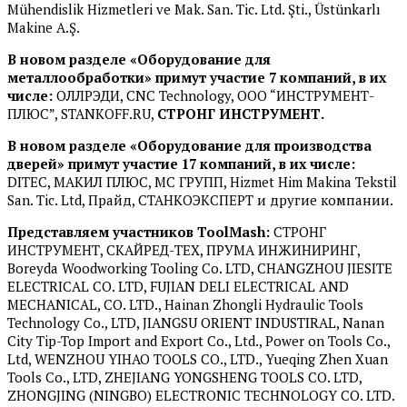
Mühendislik Hizmetleri ve Mak. San. Tic. Ltd. Şti., Üstünkarlı
Makine A.Ş.
В новом разделе «
Оборудование для
металлообработки» примут участие 7 компаний, в их
числе:
ОЛЛРЭДИ, CNC Technology, ООО “ИНСТРУМЕНТ-
ПЛЮС”, STANKOFF.RU,
СТРОНГ ИНСТРУМЕНТ.
В новом разделе «
Оборудование для производства
дверей» примут участие 17 компаний, в их числе:
DITEC, МАКИЛ ПЛЮС, МС ГРУПП, Hizmet Him Makina Tekstil
San. Tic. Ltd, Прайд, СТАНКОЭКСПЕРТ и другие компании.
Представляем участников
ToolMash
:
СТРОНГ
ИНСТРУМЕНТ, СКАЙРЕД-ТЕХ, ПРУМА ИНЖИНИРИНГ,
Boreyda Woodworking Tooling Co. LTD, CHANGZHOU JIESITE
ELECTRICAL CO. LTD, FUJIAN DELI ELECTRICAL AND
MECHANICAL, CO. LTD., Hainan Zhongli Hydraulic Tools
Technology Co., LTD, JIANGSU ORIENT INDUSTIRAL, Nanan
City Tip-Top Import and Export Co., Ltd., Power on Tools Co.,
Ltd, WENZHOU YIHAO TOOLS CO., LTD., Yueqing Zhen Xuan
Tools Co., LTD, ZHEJIANG YONGSHENG TOOLS CO. LTD,
ZHONGJING (NINGBO) ELECTRONIC TECHNOLOGY CO. LTD.