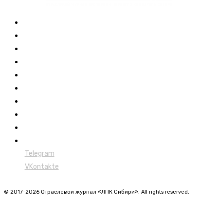
Журнал
Выставки ЛПК
Контакты
Новости
Обучение
Сертификация
Лесовозы
Форвардеры
Харвестеры
Мульчеры
Telegram
VKontakte
© 2017-2026 Отраслевой журнал «ЛПК Сибири». All rights reserved.