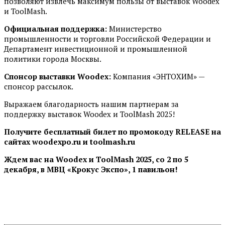
позволяют извлечь максимум пользы от выставок Woodex
и ToolMash.
Официальная поддержка:
Министерство
промышленности и торговли Российской Федерации и
Департамент инвестиционной и промышленной
политики города Москвы.
Спонсор выставки
Woodex
:
Компания «ЭНТОХИМ» —
спонсор рассылок.
Выражаем благодарность нашим партнерам за
поддержку выставок Woodex и ToolMash 2025!
Получите бесплатный билет по промокоду
RELEASE
на
сайтах
woodexpo
.
ru
и toolmash.ru
Ждем вас на
Woodex
и
ToolMash
2025,
c
о 2 по 5
декабря,
в МВЦ «Крокус Экспо», 1 павильон!