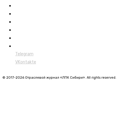
Обучение
Сертификация
Лесовозы
Форвардеры
Харвестеры
Мульчеры
Telegram
VKontakte
© 2017-2026 Отраслевой журнал «ЛПК Сибири». All rights reserved.