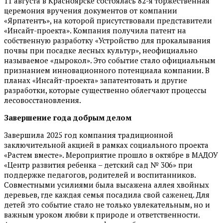
11 августа в Красноярске состоялась 82-я торжественная
церемония вручения документов от компании
«Ярпатентъ», на которой присутствовали представители
«Инсайт-проекта». Компания получила патент на
собственную разработку «Устройство для прокалывания
почвы при посадке лесных культур», неофициально
называемое «дырокол». Это событие стало официальным
признанием инновационного потенциала компании. В
планах «Инсайт-проекта» запатентовать и другие
разработки, которые существенно облегчают процессы
лесовосстановления.
Завершение года добрым делом
Завершила 2025 год компания традиционной
заключительной акцией в рамках социального проекта
«Растем вместе». Мероприятие прошло в октябре в МАДОУ
«Центр развития ребенка – детский сад № 306» при
поддержке педагогов, родителей и воспитанников.
Совместными усилиями была высажена аллея хвойных
деревьев, где каж­дая семья посадила свой саженец. Для
детей это событие стало не только увлекательным, но и
важным уроком любви к природе и ответственности.