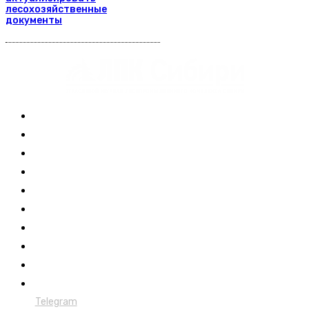
лесохозяйственные
документы
Журнал
Выставки ЛПК
Контакты
Новости
Обучение
Сертификация
Лесовозы
Форвардеры
Харвестеры
Мульчеры
Telegram