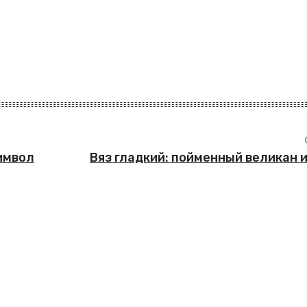
имвол
Вяз гладкий: пойменный великан 