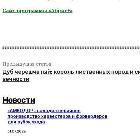
Сайт программы «Абрис+»
Поделиться
Предыдущая статья
Дуб черешчатый: король лиственных пород и с
вечности
Новости
«АМКОДОР» наладил серийное
производство харвестеров и форвардеров
для рубок ухода
31.07.2026