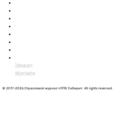
Контакты
Новости
Обучение
Сертификация
Лесовозы
Форвардеры
Харвестеры
Мульчеры
Telegram
VKontakte
© 2017-2026 Отраслевой журнал «ЛПК Сибири». All rights reserved.