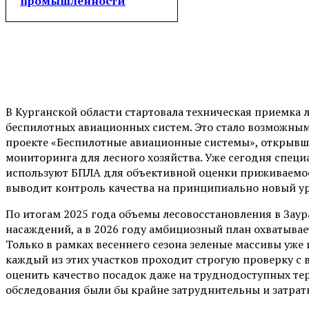
промышленности
В Курганской области стартовала техническая приемка
беспилотных авиационных систем. Это стало возможны
проекте «Беспилотные авиационные системы», открыв
мониторинга для лесного хозяйства. Уже сегодня спец
используют БПЛА для объективной оценки приживаемос
выводит контроль качества на принципиально новый у
По итогам 2025 года объемы лесовосстановления в Зау
насаждений, а в 2026 году амбициозный план охватывает
Только в рамках весеннего сезона зеленые массивы уже 
каждый из этих участков проходит строгую проверку с 
оценить качество посадок даже на труднодоступных т
обследования были бы крайне затруднительны и затрат