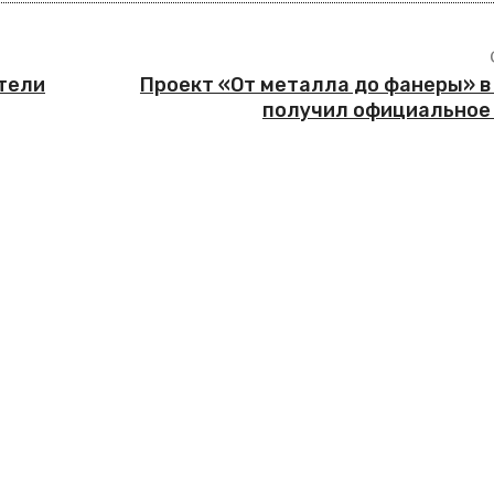
тели
Проект «От металла до фанеры» в
получил официальное