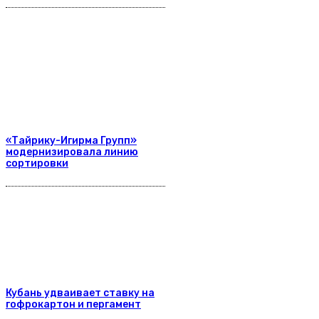
«Тайрику-Игирма Групп»
модернизировала линию
сортировки
Кубань удваивает ставку на
гофрокартон и пергамент