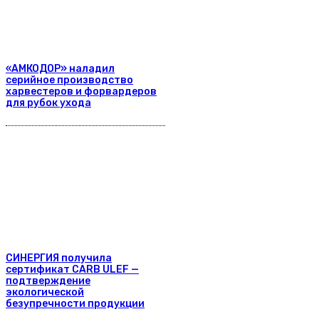
«АМКОДОР» наладил
серийное производство
харвестеров и форвардеров
для рубок ухода
СИНЕРГИЯ получила
сертификат CARB ULEF —
подтверждение
экологической
безупречности продукции