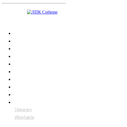
Журнал
Выставки ЛПК
Контакты
Новости
Обучение
Сертификация
Лесовозы
Форвардеры
Харвестеры
Мульчеры
Telegram
VKontakte