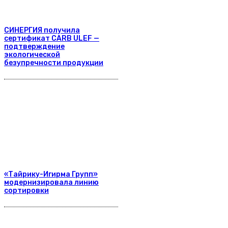
СИНЕРГИЯ получила
сертификат CARB ULEF —
подтверждение
экологической
безупречности продукции
«Тайрику-Игирма Групп»
модернизировала линию
сортировки