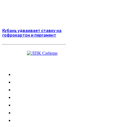
Кубань удваивает ставку на
гофрокартон и пергамент
Журнал
Выставки ЛПК
Контакты
Новости
Обучение
Сертификация
Лесовозы