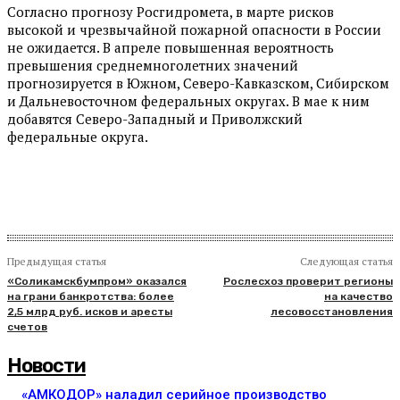
Согласно прогнозу Росгидромета, в марте рисков
высокой и чрезвычайной пожарной опасности в России
не ожидается. В апреле повышенная вероятность
превышения среднемноголетних значений
прогнозируется в Южном, Северо-Кавказском, Сибирском
и Дальневосточном федеральных округах. В мае к ним
добавятся Северо-Западный и Приволжский
федеральные округа.
Предыдущая статья
Следующая статья
«Соликамскбумпром» оказался
Рослесхоз проверит регионы
на грани банкротства: более
на качество
2,5 млрд руб. исков и аресты
лесовосстановления
счетов
Новости
«АМКОДОР» наладил серийное производство