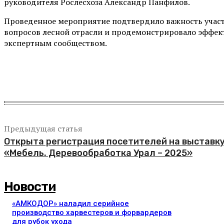
руководителя Рослесхоза Александр Панфилов.
Проведенное мероприятие подтвердило важность учас
вопросов лесной отрасли и продемонстрировало эффек
экспертным сообществом.
Поделиться
Предыдущая статья
Открыта регистрация посетителей на выставк
«Мебель. Деревообработка Урал – 2025»
Новости
«АМКОДОР» наладил серийное
производство харвестеров и форвардеров
для рубок ухода