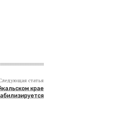
Следующая статья
йкальском крае
табилизируется