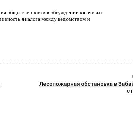
тия общественности в обсуждении ключевых
тивность диалога между ведомством и
у
Лесопожарная обстановка в Заба
с