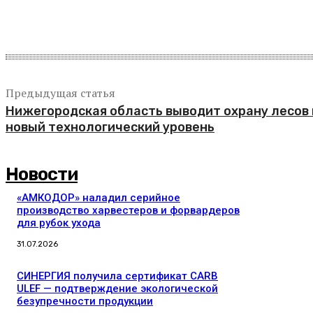
Поделиться
Предыдущая статья
Нижегородская область выводит охрану лесов 
новый технологический уровень
Новости
«АМКОДОР» наладил серийное
производство харвестеров и форвардеров
для рубок ухода
31.07.2026
СИНЕРГИЯ получила сертификат CARB
ULEF — подтверждение экологической
безупречности продукции