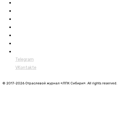
Новости
Обучение
Сертификация
Лесовозы
Форвардеры
Харвестеры
Мульчеры
Telegram
VKontakte
© 2017-2026 Отраслевой журнал «ЛПК Сибири». All rights reserved.