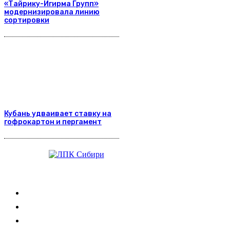
«Тайрику-Игирма Групп»
модернизировала линию
сортировки
Кубань удваивает ставку на
гофрокартон и пергамент
Журнал
Выставки ЛПК
Контакты