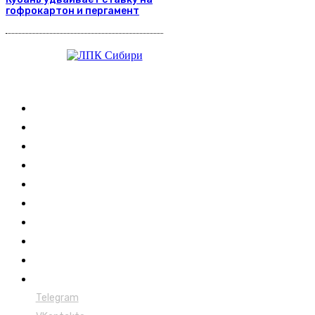
гофрокартон и пергамент
Журнал
Выставки ЛПК
Контакты
Новости
Обучение
Сертификация
Лесовозы
Форвардеры
Харвестеры
Мульчеры
Telegram