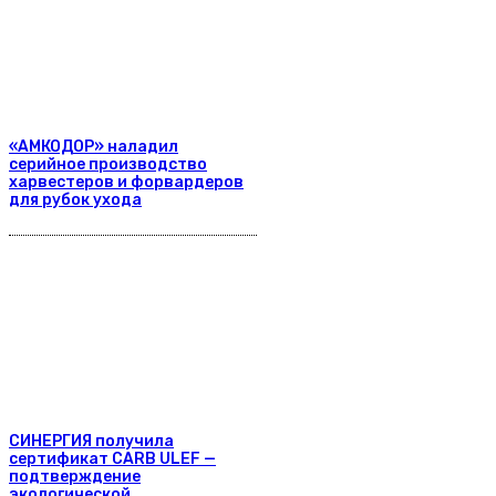
«АМКОДОР» наладил
серийное производство
харвестеров и форвардеров
для рубок ухода
СИНЕРГИЯ получила
сертификат CARB ULEF —
подтверждение
экологической