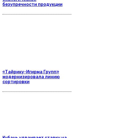
безупречности продукции
«Тайрику-Игирма Групп»
модернизировала линию
сортировки
Кубань удваивает ставку на