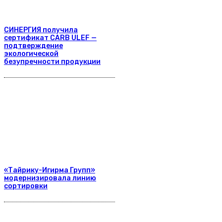
СИНЕРГИЯ получила
сертификат CARB ULEF —
подтверждение
экологической
безупречности продукции
«Тайрику-Игирма Групп»
модернизировала линию
сортировки