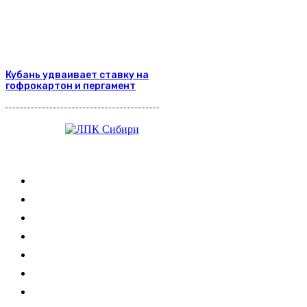
Кубань удваивает ставку на
гофрокартон и пергамент
Журнал
Выставки ЛПК
Контакты
Новости
Обучение
Сертификация
Лесовозы