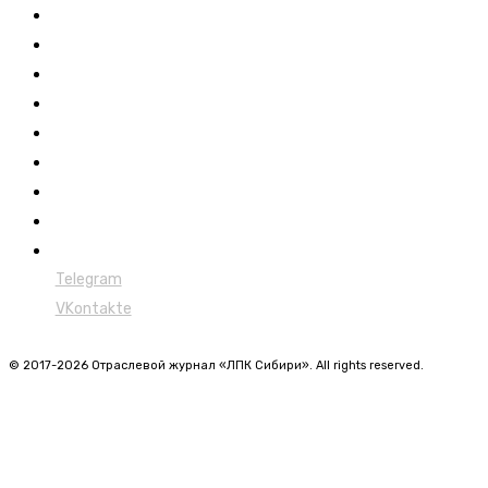
Выставки ЛПК
Контакты
Новости
Обучение
Сертификация
Лесовозы
Форвардеры
Харвестеры
Мульчеры
Telegram
VKontakte
© 2017-2026 Отраслевой журнал «ЛПК Сибири». All rights reserved.