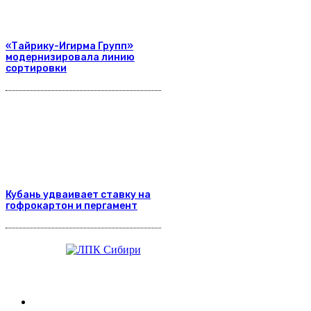
«Тайрику-Игирма Групп»
модернизировала линию
сортировки
Кубань удваивает ставку на
гофрокартон и пергамент
Журнал