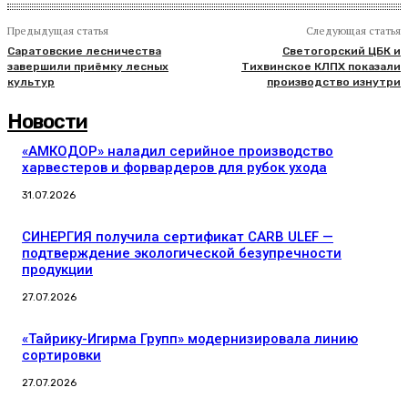
Предыдущая статья
Следующая статья
Саратовские лесничества
Светогорский ЦБК и
завершили приёмку лесных
Тихвинское КЛПХ показали
культур
производство изнутри
Новости
«АМКОДОР» наладил серийное производство
харвестеров и форвардеров для рубок ухода
31.07.2026
СИНЕРГИЯ получила сертификат CARB ULEF —
подтверждение экологической безупречности
продукции
27.07.2026
«Тайрику-Игирма Групп» модернизировала линию
сортировки
27.07.2026