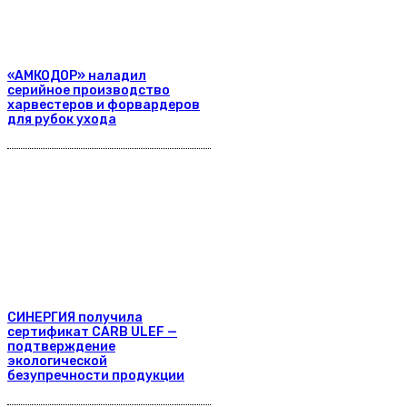
«АМКОДОР» наладил
серийное производство
харвестеров и форвардеров
для рубок ухода
СИНЕРГИЯ получила
сертификат CARB ULEF —
подтверждение
экологической
безупречности продукции