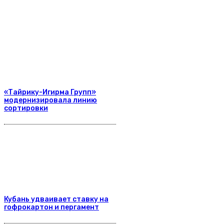
«Тайрику-Игирма Групп»
модернизировала линию
сортировки
Кубань удваивает ставку на
гофрокартон и пергамент