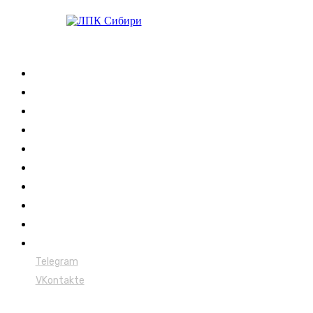
Журнал
Выставки ЛПК
Контакты
Новости
Обучение
Сертификация
Лесовозы
Форвардеры
Харвестеры
Мульчеры
Telegram
VKontakte