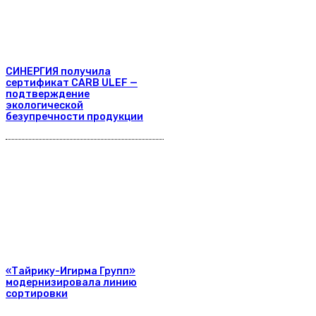
СИНЕРГИЯ получила
сертификат CARB ULEF —
подтверждение
экологической
безупречности продукции
«Тайрику-Игирма Групп»
модернизировала линию
сортировки