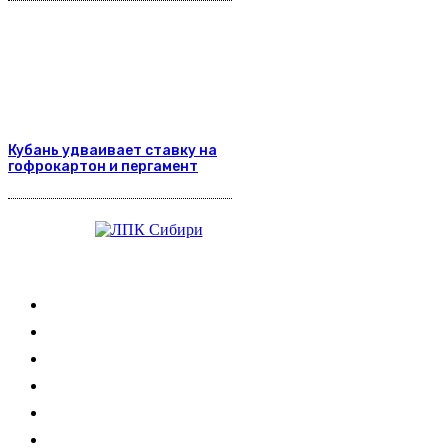
Кубань удваивает ставку на
гофрокартон и пергамент
Журнал
Выставки ЛПК
Контакты
Новости
Обучение
Сертификация