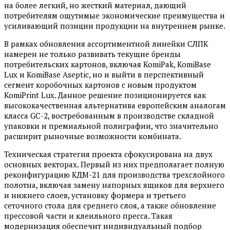
на более легкий, но жесткий материал, дающий
потребителям ощутимые экономические преимущества и
усиливающий позиции продукции на внутреннем рынке.
В рамках обновления ассортиментной линейки СЛПК
намерен не только развивать текущие бренды
потребительских картонов, включая KomiPak, KomiBase
Lux и KomiBase Aseptic, но и выйти в перспективный
сегмент коробочных картонов с новым продуктом
KomiPrint Lux. Данное решение позиционируется как
высококачественная альтернатива европейским аналогам
класса GC-2, востребованным в производстве складной
упаковки и премиальной полиграфии, что значительно
расширит рыночные возможности комбината.
Техническая стратегия проекта сфокусирована на двух
основных векторах. Первый из них предполагает полную
реконфигурацию КДМ-21 для производства трехслойного
полотна, включая замену напорных ящиков для верхнего
и нижнего слоев, установку формера и третьего
сеточного стола для среднего слоя, а также обновление
прессовой части и клеильного пресса. Такая
модернизация обеспечит индивидуальный подбор