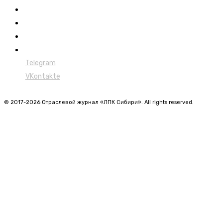
Лесовозы
Форвардеры
Харвестеры
Мульчеры
Telegram
VKontakte
© 2017-2026 Отраслевой журнал «ЛПК Сибири». All rights reserved.