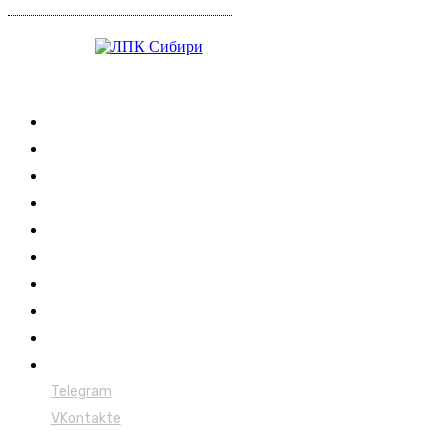
Журнал
Выставки ЛПК
Контакты
Новости
Обучение
Сертификация
Лесовозы
Форвардеры
Харвестеры
Мульчеры
Telegram
VKontakte