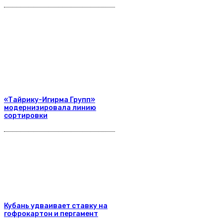
«Тайрику-Игирма Групп»
модернизировала линию
сортировки
Кубань удваивает ставку на
гофрокартон и пергамент