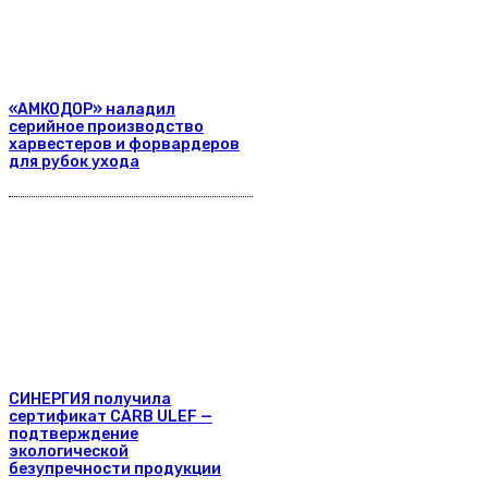
«АМКОДОР» наладил
серийное производство
харвестеров и форвардеров
для рубок ухода
СИНЕРГИЯ получила
сертификат CARB ULEF —
подтверждение
экологической
безупречности продукции