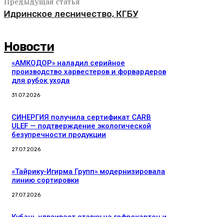
Предыдущая статья
Идринское лесничество, КГБУ
Новости
«АМКОДОР» наладил серийное
производство харвестеров и форвардеров
для рубок ухода
31.07.2026
СИНЕРГИЯ получила сертификат CARB
ULEF — подтверждение экологической
безупречности продукции
27.07.2026
«Тайрику-Игирма Групп» модернизировала
линию сортировки
27.07.2026
Кубань удваивает ставку на гофрокартон и