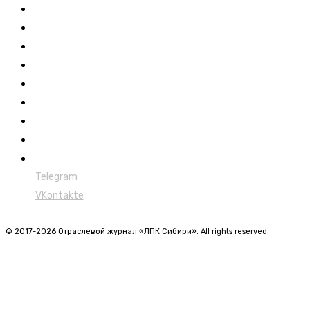
Выставки ЛПК
Контакты
Новости
Обучение
Сертификация
Лесовозы
Форвардеры
Харвестеры
Мульчеры
Telegram
VKontakte
© 2017-2026 Отраслевой журнал «ЛПК Сибири». All rights reserved.