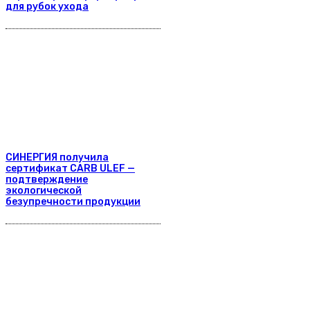
для рубок ухода
СИНЕРГИЯ получила
сертификат CARB ULEF —
подтверждение
экологической
безупречности продукции