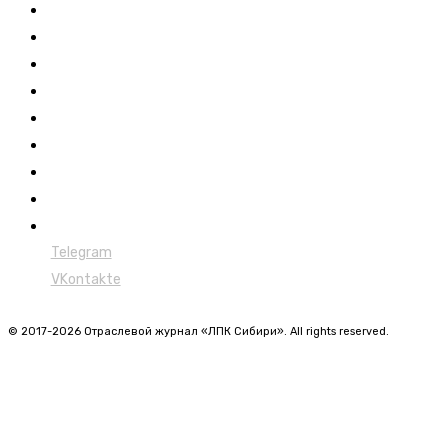
Выставки ЛПК
Контакты
Новости
Обучение
Сертификация
Лесовозы
Форвардеры
Харвестеры
Мульчеры
Telegram
VKontakte
© 2017-2026 Отраслевой журнал «ЛПК Сибири». All rights reserved.