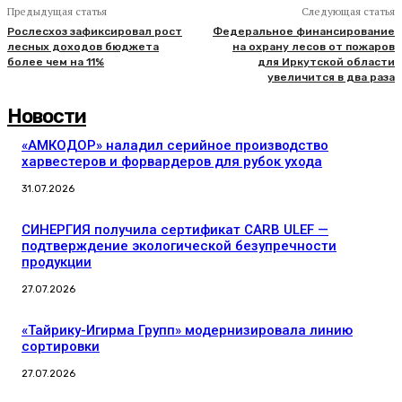
Предыдущая статья
Следующая статья
Рослесхоз зафиксировал рост
Федеральное финансирование
лесных доходов бюджета
на охрану лесов от пожаров
более чем на 11%
для Иркутской области
увеличится в два раза
Новости
«АМКОДОР» наладил серийное производство
харвестеров и форвардеров для рубок ухода
31.07.2026
СИНЕРГИЯ получила сертификат CARB ULEF —
подтверждение экологической безупречности
продукции
27.07.2026
«Тайрику-Игирма Групп» модернизировала линию
сортировки
27.07.2026