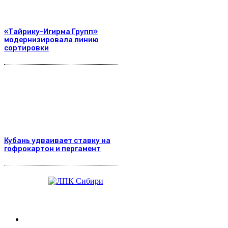
«Тайрику-Игирма Групп»
модернизировала линию
сортировки
Кубань удваивает ставку на
гофрокартон и пергамент
Журнал