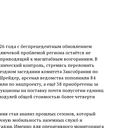
026 года с беспрецедентным обновлением
ключевой проблемой региона остаётся не
о приводящий к масштабным возгораниям. В
хнический контроль, стремясь переломить
ыездном заседании комитета Заксобрания по
 Шрейдер, арсенал ведомства пополнили 84
или по нацпроекту, а ещё 38 приобретены за
аукционы на поставку почти полусотни единиц
модулей общей стоимостью более четверти
ия стал анализ прошлых сезонов, который
точную мобильность наземных служб и
стадии. Именно для оперативного мониторинга