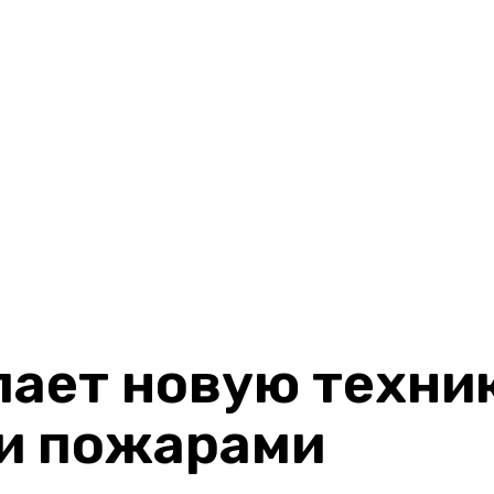
пает новую техни
ми пожарами