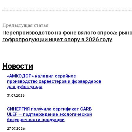
Предыдущая статья
Перепроизводство на фоне вялого спроса: рын
гофропродукции ищет опору в 2026 году
Новости
«АМКОДОР» наладил серийное
производство харвестеров и форвардеров
для рубок ухода
31.07.2026
СИНЕРГИЯ получила сертификат CARB
ULEF — подтверждение экологической
безупречности продукции
27.07.2026