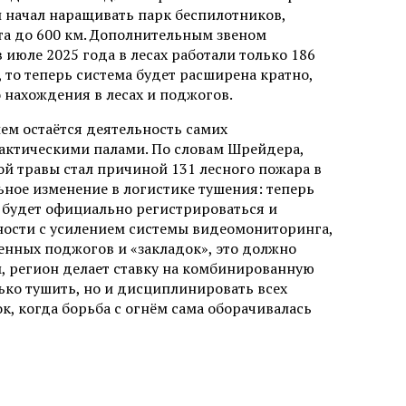
 начал наращивать парк беспилотников,
та до 600 км. Дополнительным звеном
 июле 2025 года в лесах работали только 186
 то теперь система будет расширена кратно,
 нахождения в лесах и поджогов.
м остаётся деятельность самих
лактическими палами. По словам Шрейдера,
й травы стал причиной 131 лесного пожара в
льное изменение в логистике тушения: теперь
, будет официально регистрироваться и
пности с усилением системы видеомониторинга,
енных поджогов и «закладок», это должно
м, регион делает ставку на комбинированную
ько тушить, но и дисциплинировать всех
к, когда борьба с огнём сама оборачивалась