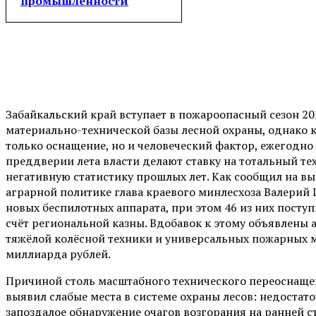
промышленности
Забайкальский край вступает в пожароопасный сезон 2
материально-технической базы лесной охраны, однако 
только оснащение, но и человеческий фактор, ежегодн
преддверии лета власти делают ставку на тотальный те
негативную статистику прошлых лет. Как сообщил на в
аграрной политике глава краевого минлесхоза Валерий
новых беспилотных аппарата, при этом 46 из них поступ
счёт региональной казны. Вдобавок к этому объявлены 
тяжёлой колёсной техники и универсальных пожарных 
миллиарда рублей.
Причиной столь масштабного технического переоснащен
выявил слабые места в системе охраны лесов: недоста
запоздалое обнаружение очагов возгорания на ранней 