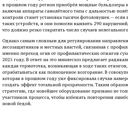
в прошлом году регион приобрёл мощные бульдозеры и
включая аппараты самолётного типа с дальностью полё
контроля станет установка тысячи фотоловушек — если в
таких устройств, и они помогли выявить 290 нарушений,
что должно резко сократить число случаев нелегального
Однако самым сложным для регулирования направление
лесозащитников и местных властей, связанная с профи
именно переход огня от профилактических отжигов сухо
2025 году. В ответ на это минлесхоз предлагает радика
каждая термоточка, возникающая в ходе таких отжигов
отрабатываться как полноценное возгорание. В совоку
которая в прошлом году уже фиксировала случаи намер
создать эффект тотальной прозрачности. Таким образо
стратегию, где новейшее оборудование призвано не тол
участников процесса, чтобы избежать повторения ошибо
новой бедой.
Поделиться