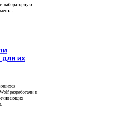
ли лабораторную
мента.
ли
 для их
ающихся
Wolf разработали и
спечивающих
е.