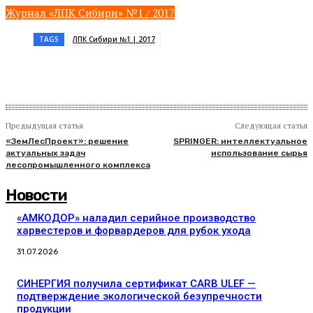
Журнал «ЛПК Сибири» №1 / 2017
TAGS
ЛПК Сибири №1 | 2017
Предыдущая статья
Следующая статья
«ЗемЛесПроект»: решение
SPRINGER: интеллектуальное
актуальных задач
использование сырья
лесопромышленного комплекса
Новости
«АМКОДОР» наладил серийное производство
харвестеров и форвардеров для рубок ухода
31.07.2026
СИНЕРГИЯ получила сертификат CARB ULEF —
подтверждение экологической безупречности
продукции