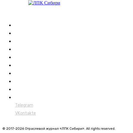
Журнал
Выставки ЛПК
Контакты
Новости
Обучение
Сертификация
Лесовозы
Форвардеры
Харвестеры
Мульчеры
Telegram
VKontakte
© 2017-2026 Отраслевой журнал «ЛПК Сибири». All rights reserved.