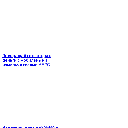
Превращайте отходы в
деньги с мобильными
измельчителями ММРС
Измельчитель пней SEBA –