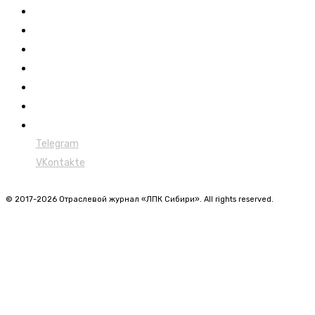
Новости
Обучение
Сертификация
Лесовозы
Форвардеры
Харвестеры
Мульчеры
Telegram
VKontakte
© 2017-2026 Отраслевой журнал «ЛПК Сибири». All rights reserved.