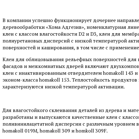
В компании успешно функционирует дочернее направле
деревообработки «Хома Адгезив», номенклатурная лин
клеи с классом влагостойкости D2 и D3, клеи для мемб
полиуретановых дисперсий с низкой температурой акт
поверхностей и каширования, в том числе с применени
Клеи для облицовывания рельефных поверхностей для
фасадов и межкомнатных дверей включают двухкомпон
клеи с инактивированным отвердителем homakoll 143 и 
эконом-класса homakoll 153. Теплостойкость продуктов 
характеризуются низкой температурой активации.
Для влагостойкого склеивания деталей из дерева и мат
разработаны и выпускаются качественные клеи с классо
поливинилацетатной дисперсии с различным уровнем вя
homakoll 019M, homakoll 309 и homkoll 309F.