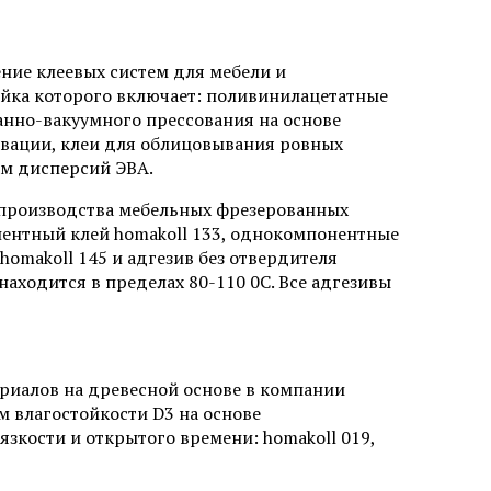
ние клеевых систем для мебели и
ейка которого включает: поливинилацетатные
ранно-вакуумного прессования на основе
ивации, клеи для облицовывания ровных
ем дисперсий ЭВА.
 производства мебельных фрезерованных
ентный клей homakoll 133, однокомпонентные
homakoll 145 и адгезив без отвердителя
находится в пределах 80-110 0С. Все адгезивы
ериалов на древесной основе в компании
м влагостойкости D3 на основе
зкости и открытого времени: homakoll 019,