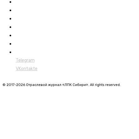
Новости
Обучение
Сертификация
Лесовозы
Форвардеры
Харвестеры
Мульчеры
Telegram
VKontakte
© 2017-2026 Отраслевой журнал «ЛПК Сибири». All rights reserved.