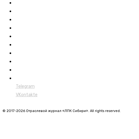
Журнал
Выставки ЛПК
Контакты
Новости
Обучение
Сертификация
Лесовозы
Форвардеры
Харвестеры
Мульчеры
Telegram
VKontakte
© 2017-2026 Отраслевой журнал «ЛПК Сибири». All rights reserved.