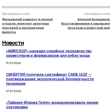
Предыдущая статья
Следующая статья
Фискальный разворот в лесной
Алексей Большаков:
отрасли: пересчет арендных
Восстанавливаем и защищаем
платежей и миллиардные
леса края и животный мир
выплаты
Новости
«АМКОДОР» наладил серийное производство
харвестеров и форвардеров для рубок ухода
31.07.2026
СИНЕРГИЯ получила сертификат CARB ULEF —
подтверждение экологической безупречности
продукции
27.07.2026
«Тайрику-Игирма Групп» модернизировала линию
сортировки