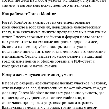
состояние леса на любом участке, используя спутниковые
снимки и алгоритмы искус­ственного интеллекта.
Как работает Forest Monitor
Forest Monitor анализирует мультиспектральные
космические изображения, невидимые человеческому
глазу, и за считанные минуты превращает их в понятный
отчет. Вместо сложных графиков и формул пользователь
получает ответы на главные вопросы: здоров ли лес,
были ли на нем вырубки, пожары или засуха за
последние пять-десять лет, и как менялось его состояние
в динамике. Сервис выдает краткое резюме, наглядный
график изменений и сформированный PDF-отчет с
координатами и датой съемки.
Кому и зачем нужен этот инструмент
В первую очередь арендаторам лесных участков. Человек,
отвечающий за лес, физически не может объехать каждую
делянку. Forest Monitor позволяет удаленно увидеть, где
происходит ухудшение, а где все стабильно, не
дожидаясь проверок, а управляя рисками заранее.
Владельцы земельных участков, граничащих с лесом,