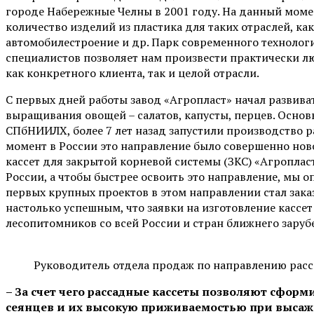
городе Набережные Челны в 2001 году. На данный моме
количество изделий из пластика для таких отраслей, как
автомобилестроение и др. Парк современного технолог
специалистов позволяет нам произвести практически л
как конкретного клиента, так и целой отрасли.
С первых дней работы завод «Агропласт» начал развива
выращивания овощей – салатов, капусты, перцев. Основ
СПбНИИЛХ, более 7 лет назад запустили производство ра
момент в России это направление было совершенно ново
кассет для закрытой корневой системы (ЗКС) «Агроплас
России, а чтобы быстрее освоить это направление, мы 
первых крупных проектов в этом направлении стал заказ
настолько успешным, что заявки на изготовление кассет
лесопитомников со всей России и стран ближнего заруб
Руководитель отдела продаж по направлению расс
– За счет чего рассадные кассеты позволяют сфор
сеянцев и их высокую приживаемостью при выса