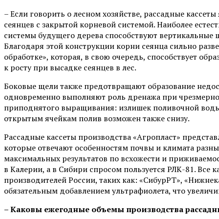
– Если говорить о лесном хозяйстве, рассадные кассет
сеянцев с закрытой корневой системой. Наиболее есте
системы будущего дерева способствуют вертикальные щ
Благодаря этой конструкции корни сеянца сильно разв
обработке», которая, в свою очередь, способствует об
к росту при высадке сеянцев в лес.
Боковые щели также предотвращают образование недос
одновременно выполняют роль дренажа при чрезмерном
приподнятого выращивания: излишек поливочной воды л
открытым ячейкам полив возможен также снизу.
Рассадные кассеты производства «Агропласт» представл
которые отвечают особенностям почвы и климата разных
максимальных результатов по всхожести и приживаемос
в Калерии, а в Сибири спросом пользуется РЛК-81. Все 
производителей России, таких как: «СибурРТ», «Нижне
обязательным добавлением ультрафиолета, что увеличив
– Каковы ежегодные объемы производства рассадны