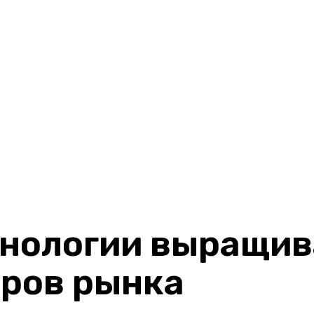
хнологии выращив
еров рынка