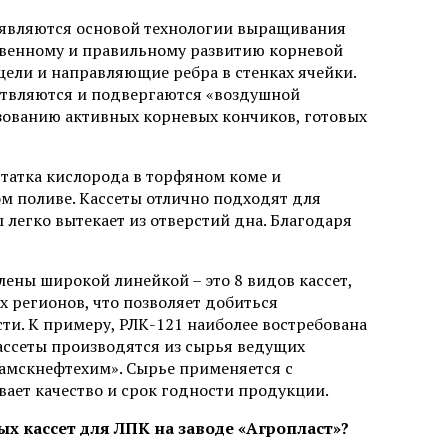
ы являются основой технологии выращивания
ственному и правильному развитию корневой
ели и направляющие ребра в стенках ячейки.
етвляются и подвергаются «воздушной
разованию активных корневых кончиков, готовых
татка кислорода в торфяном коме и
 поливе. Кассеты отлично подходят для
егко вытекает из отверстий дна. Благодаря
ены широкой линейкой – это 8 видов кассет,
 регионов, что поз­воляет добиться
ти. К примеру, РЛК-121 наиболее востребована
кассеты производятся из сырья ведущих
камскнефтехим». Сырье применяется с
ает качество и срок годнос­ти продукции.
х кассет для ЛПК на заводе «Агропласт»?