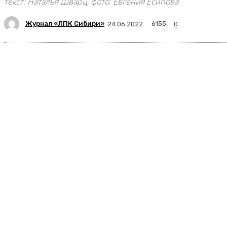
текст: Наталья Шварц, фото: Евгения Есипова
Журнал «ЛПК Сибири»
6155
24.06.2022
0