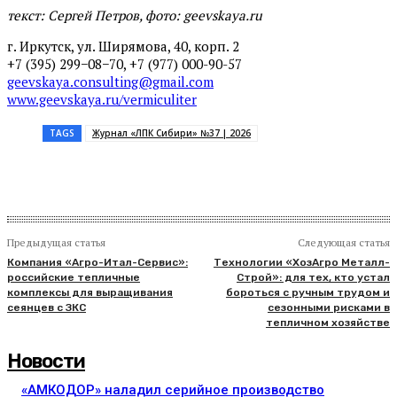
текст: Сергей Петров, фото: geevskaya.ru
г. Иркутск, ул. Ширямова, 40, корп. 2
+7 (395) 299−08−70, +7 (977) 000-90-57
geevskaya.consulting@gmail.com
www.geevskaya.ru/vermiculiter
TAGS
Журнал «ЛПК Сибири» №37 | 2026
Предыдущая статья
Следующая статья
Компания «Агро-Итал-Сервис»:
Технологии «ХозАгро Металл-
российские тепличные
Строй»: для тех, кто устал
комплексы для выращивания
бороться с ручным трудом и
сеянцев с ЗКС
сезонными рисками в
тепличном хозяйстве
Новости
«АМКОДОР» наладил серийное производство