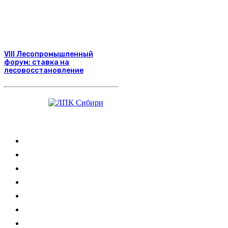
VIII Лесопромышленный
форум: ставка на
лесовосстановление
Журнал
Выставки ЛПК
Контакты
Новости
Обучение
Сертификация
Лесовозы