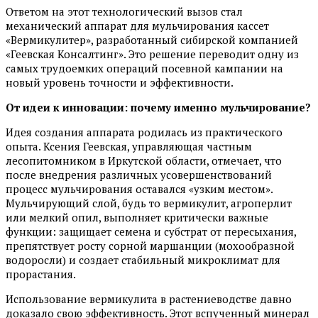
Ответом на этот технологический вызов стал
механический аппарат для мульчирования кассет
«Вермикулитер», разработанный сибирской компанией
«Геевская Консалтинг». Это решение переводит одну из
самых трудоемких операций посевной кампании на
новый уровень точности и эффективности.
От идеи к инновации: почему именно мульчирование?
Идея создания аппарата родилась из практического
опыта. Ксения Геевская, управляющая частным
лесопитомником в Иркутской области, отмечает, что
после внедрения различных усовершенствований
процесс мульчирования оставался «узким местом».
Мульчирующий слой, будь то вермикулит, агроперлит
или мелкий опил, выполняет критически важные
функции: защищает семена и субстрат от пересыхания,
препятствует росту сорной маршанции (мохообразной
водоросли) и создает стабильный микроклимат для
прорастания.
Использование вермикулита в растениеводстве давно
доказало свою эффективность. Этот вспученный минерал