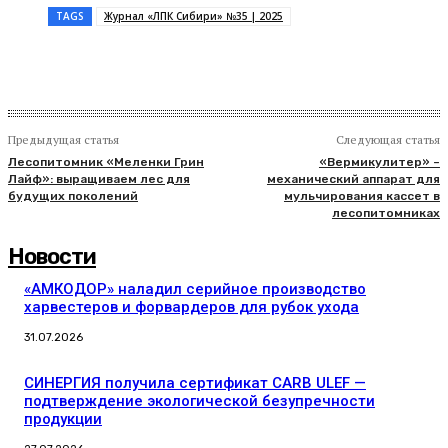
TAGS
Журнал «ЛПК Сибири» №35 | 2025
Предыдущая статья
Следующая статья
Лесопитомник «Меленки Грин
«Вермикулитер» –
Лайф»: выращиваем лес для
механический аппарат для
будущих поколений
мульчирования кассет в
лесопитомниках
Новости
«АМКОДОР» наладил серийное производство
харвестеров и форвардеров для рубок ухода
31.07.2026
СИНЕРГИЯ получила сертификат CARB ULEF —
подтверждение экологической безупречности
продукции