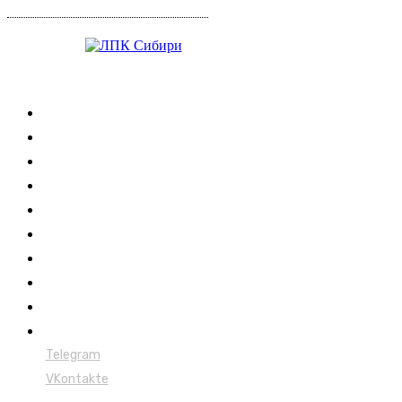
Журнал
Выставки ЛПК
Контакты
Новости
Обучение
Сертификация
Лесовозы
Форвардеры
Харвестеры
Мульчеры
Telegram
VKontakte