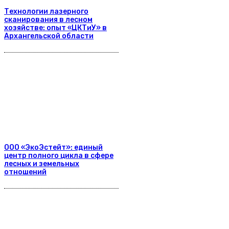
Технологии лазерного
сканирования в лесном
хозяйстве: опыт «ЦКТиУ» в
Архангельской области
ООО «ЭкоЭстейт»: единый
центр полного цикла в сфере
лесных и земельных
отношений