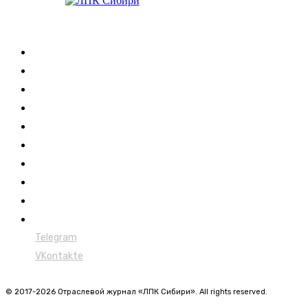
Журнал
Выставки ЛПК
Контакты
Новости
Обучение
Сертификация
Лесовозы
Форвардеры
Харвестеры
Мульчеры
Telegram
VKontakte
© 2017-2026 Отраслевой журнал «ЛПК Сибири». All rights reserved.