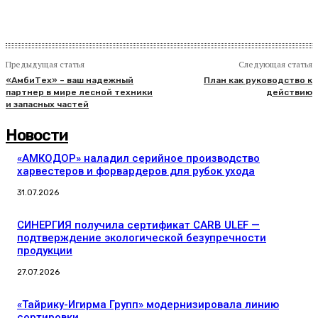
Предыдущая статья
Следующая статья
«АмбиТех» – ваш надежный
План как руководство к
партнер в мире лесной техники
действию
и запасных частей
Новости
«АМКОДОР» наладил серийное производство
харвестеров и форвардеров для рубок ухода
31.07.2026
СИНЕРГИЯ получила сертификат CARB ULEF —
подтверждение экологической безупречности
продукции
27.07.2026
«Тайрику-Игирма Групп» модернизировала линию
сортировки