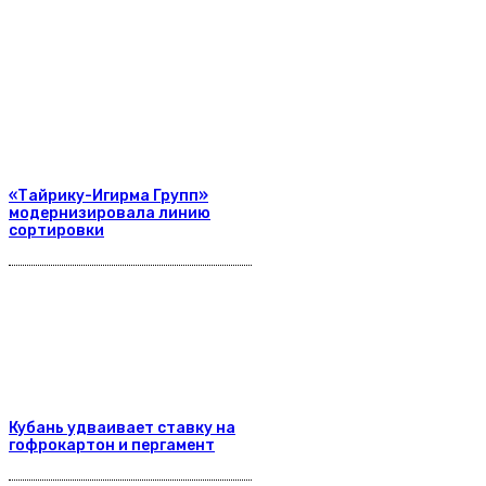
«Тайрику-Игирма Групп»
модернизировала линию
сортировки
Кубань удваивает ставку на
гофрокартон и пергамент