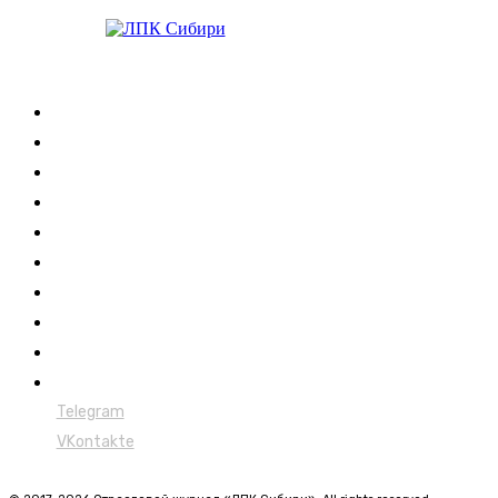
Журнал
Выставки ЛПК
Контакты
Новости
Обучение
Сертификация
Лесовозы
Форвардеры
Харвестеры
Мульчеры
Telegram
VKontakte