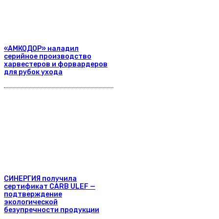
«АМКОДОР» наладил
серийное производство
харвестеров и форвардеров
для рубок ухода
СИНЕРГИЯ получила
сертификат CARB ULEF —
подтверждение
экологической
безупречности продукции