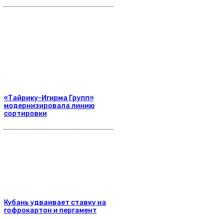
«Тайрику-Игирма Групп»
модернизировала линию
сортировки
Кубань удваивает ставку на
гофрокартон и пергамент