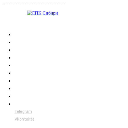
Журнал
Выставки ЛПК
Контакты
Новости
Обучение
Сертификация
Лесовозы
Форвардеры
Харвестеры
Мульчеры
Telegram
VKontakte