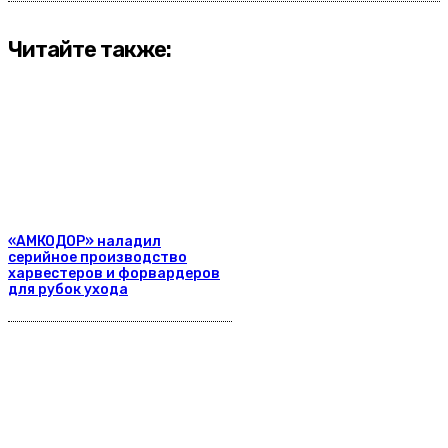
Читайте также:
«АМКОДОР» наладил
серийное производство
харвестеров и форвардеров
для рубок ухода