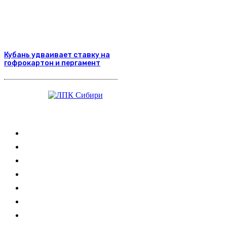
Кубань удваивает ставку на
гофрокартон и пергамент
Журнал
Выставки ЛПК
Контакты
Новости
Обучение
Сертификация
Лесовозы