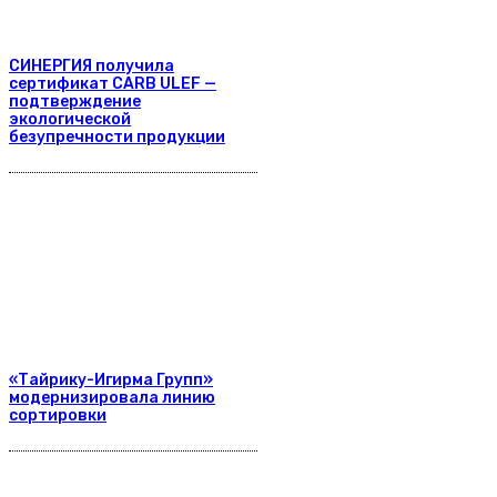
СИНЕРГИЯ получила
сертификат CARB ULEF —
подтверждение
экологической
безупречности продукции
«Тайрику-Игирма Групп»
модернизировала линию
сортировки