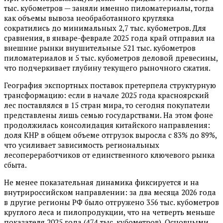
тыс. кубометров — заняли именно пиломатериалы, тогда
как объемы вывоза необработанного кругляка
сократились до минимальных 2,7 тыс. кубометров. Для
сравнения, в январе-феврале 2025 года край отправил на
внешние рынки внушительные 521 тыс. кубометров
пиломатериалов и 5 тыс. кубометров деловой древесины,
что подчеркивает глубину текущего рыночного сжатия.
География экспортных поставок претерпела структурную
трансформацию: если в начале 2025 года красноярский
лес поставлялся в 15 стран мира, то сегодня покупатели
представлены лишь семью государствами. На этом фоне
продолжилась консолидация китайского направления:
доля КНР в общем объеме отгрузок выросла с 83% до 89%,
что усиливает зависимость региональных
лесопереработчиков от единственного ключевого рынка
сбыта.
Не менее показательная динамика фиксируется и на
внутрироссийском направлении: за два месяца 2026 года
в другие регионы РФ было отгружено 356 тыс. кубометров
круглого леса и пилопродукции, что на четверть меньше
показателя 2025 года (474 тыс. кубометров). Основными