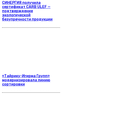
СИНЕРГИЯ получила
сертификат CARB ULEF —
подтверждение
экологической
безупречности продукции
«Тайрику-Игирма Групп»
модернизировала линию
сортировки