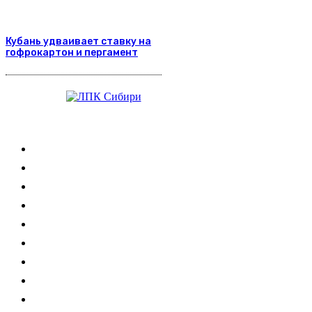
Кубань удваивает ставку на
гофрокартон и пергамент
Журнал
Выставки ЛПК
Контакты
Новости
Обучение
Сертификация
Лесовозы
Форвардеры
Харвестеры