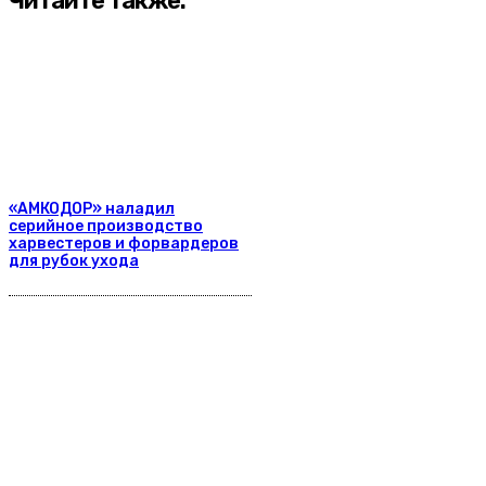
Читайте также:
«АМКОДОР» наладил
серийное производство
харвестеров и форвардеров
для рубок ухода