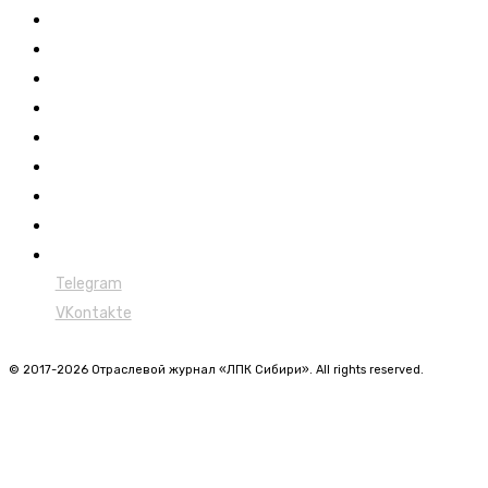
Выставки ЛПК
Контакты
Новости
Обучение
Сертификация
Лесовозы
Форвардеры
Харвестеры
Мульчеры
Telegram
VKontakte
© 2017-2026 Отраслевой журнал «ЛПК Сибири». All rights reserved.