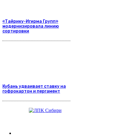
«Тайрику-Игирма Групп»
модернизировала линию
сортировки
Кубань удваивает ставку на
гофрокартон и пергамент
Журнал