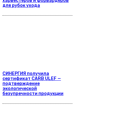
харвестеров и форвардеров
для рубок ухода
СИНЕРГИЯ получила
сертификат CARB ULEF —
подтверждение
экологической
безупречности продукции