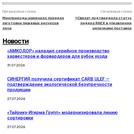
Предыдущая статья
Следующая статья
Минприроды изменило порядок
«Свеза» подтвердила статус
заготовки пищевых ресурсов
лидера RAEX в управлении
леса
цепочками поставок
Новости
«АМКОДОР» наладил серийное производство
харвестеров и форвардеров для рубок ухода
31.07.2026
СИНЕРГИЯ получила сертификат CARB ULEF —
подтверждение экологической безупречности
продукции
27.07.2026
«Тайрику-Игирма Групп» модернизировала линию
сортировки
27.07.2026