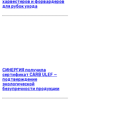
харвестеров и форвардеров
для рубок ухода
СИНЕРГИЯ получила
сертификат CARB ULEF —
подтверждение
экологической
безупречности продукции