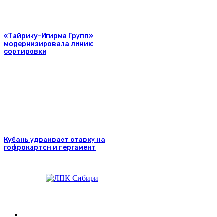
«Тайрику-Игирма Групп»
модернизировала линию
сортировки
Кубань удваивает ставку на
гофрокартон и пергамент
Журнал