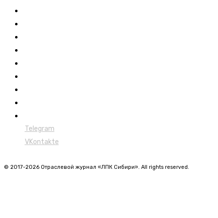
Выставки ЛПК
Контакты
Новости
Обучение
Сертификация
Лесовозы
Форвардеры
Харвестеры
Мульчеры
Telegram
VKontakte
© 2017-2026 Отраслевой журнал «ЛПК Сибири». All rights reserved.