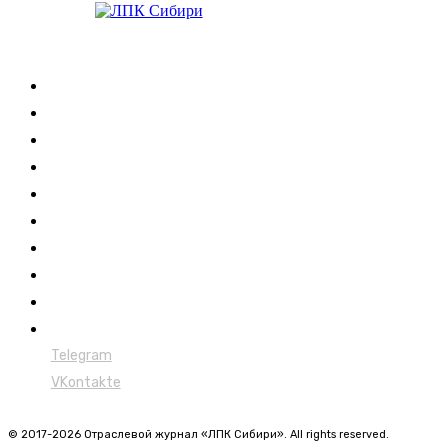
Журнал
Выставки ЛПК
Контакты
Новости
Обучение
Сертификация
Лесовозы
Форвардеры
Харвестеры
Мульчеры
Telegram
VKontakte
© 2017-2026 Отраслевой журнал «ЛПК Сибири». All rights reserved.