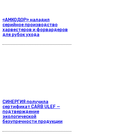
«АМКОДОР» наладил
серийное производство
харвестеров и форвардеров
для рубок ухода
СИНЕРГИЯ получила
сертификат CARB ULEF —
подтверждение
экологической
безупречности продукции