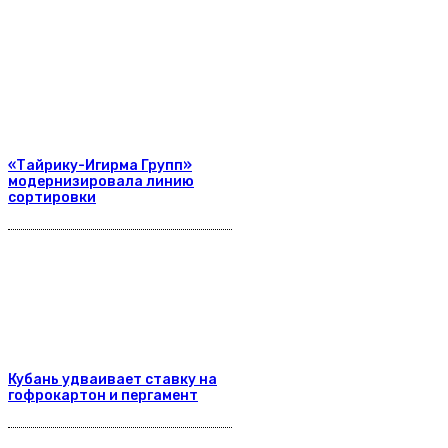
«Тайрику-Игирма Групп»
модернизировала линию
сортировки
Кубань удваивает ставку на
гофрокартон и пергамент