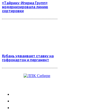
«Тайрику-Игирма Групп»
модернизировала линию
сортировки
Кубань удваивает ставку на
гофрокартон и пергамент
Журнал
Выставки ЛПК
Контакты