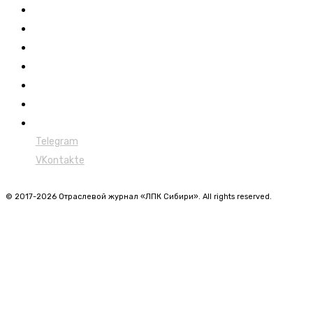
Новости
Обучение
Сертификация
Лесовозы
Форвардеры
Харвестеры
Мульчеры
Telegram
VKontakte
© 2017-2026 Отраслевой журнал «ЛПК Сибири». All rights reserved.