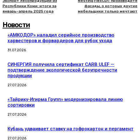
Экспорт лесопродукции из
Nesting FlexCut: производите
Республики Коми: итоги за
фасады, о которых другие
январь–апрель 2025 года
мебельщики только мечтают
Новости
«АМКОДОР» наладил серийное производство
харвестеров и форвардеров для рубок ухода
31.07.2026
СИНЕРГИЯ получила сертификат CARB ULEF —
подтверждение экологической безупречности
продукции
27.07.2026
«Тайрику-Игирма Групп» модернизировала линию
сортировки
27.07.2026
Кубань удваивает ставку на гофрокартон и пергамент
27.07.2026