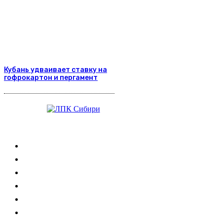
Кубань удваивает ставку на
гофрокартон и пергамент
Журнал
Выставки ЛПК
Контакты
Новости
Обучение
Сертификация