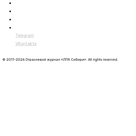
Лесовозы
Форвардеры
Харвестеры
Мульчеры
Telegram
VKontakte
© 2017-2026 Отраслевой журнал «ЛПК Сибири». All rights reserved.