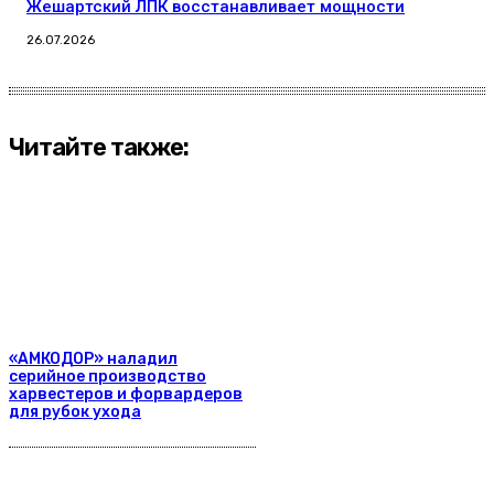
Жешартский ЛПК восстанавливает мощности
26.07.2026
Читайте также:
«АМКОДОР» наладил
серийное производство
харвестеров и форвардеров
для рубок ухода