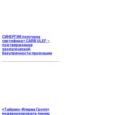
СИНЕРГИЯ получила
сертификат CARB ULEF —
подтверждение
экологической
безупречности продукции
«Тайрику-Игирма Групп»
модернизировала линию