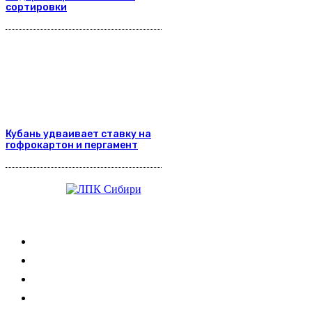
сортировки
Кубань удваивает ставку на
гофрокартон и пергамент
Журнал
Выставки ЛПК
Контакты
Новости