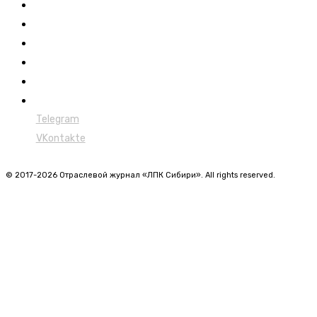
Обучение
Сертификация
Лесовозы
Форвардеры
Харвестеры
Мульчеры
Telegram
VKontakte
© 2017-2026 Отраслевой журнал «ЛПК Сибири». All rights reserved.