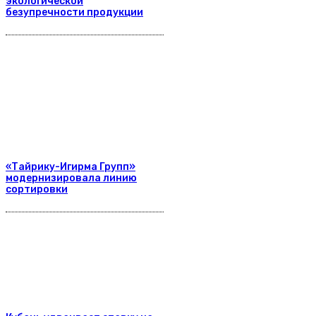
экологической
безупречности продукции
«Тайрику-Игирма Групп»
модернизировала линию
сортировки