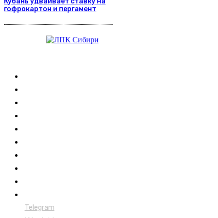
Кубань удваивает ставку на
гофрокартон и пергамент
Журнал
Выставки ЛПК
Контакты
Новости
Обучение
Сертификация
Лесовозы
Форвардеры
Харвестеры
Мульчеры
Telegram