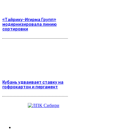
«Тайрику-Игирма Групп»
модернизировала линию
сортировки
Кубань удваивает ставку на
гофрокартон и пергамент
Журнал