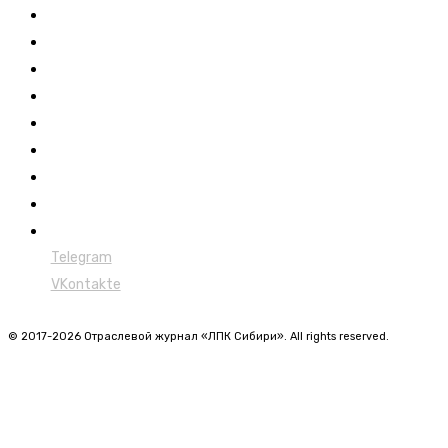
Выставки ЛПК
Контакты
Новости
Обучение
Сертификация
Лесовозы
Форвардеры
Харвестеры
Мульчеры
Telegram
VKontakte
© 2017-2026 Отраслевой журнал «ЛПК Сибири». All rights reserved.