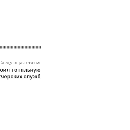
Следующая статья
роил тотальную
тчерских служб