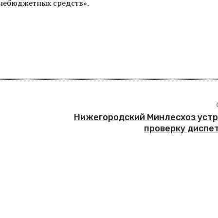
внебюджетных средств».
Нижегородский Минлесхоз уст
проверку диспе