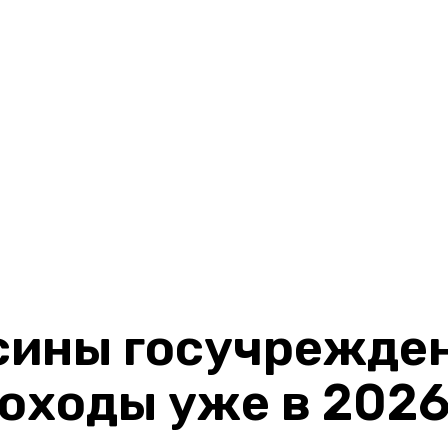
сины госучрежде
ходы уже в 2026