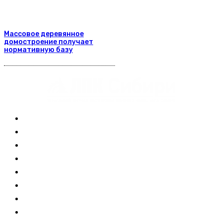
Массовое деревянное
домостроение получает
нормативную базу
Журнал
Выставки ЛПК
Контакты
Новости
Обучение
Сертификация
Лесовозы
Форвардеры