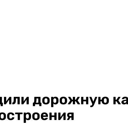
дили дорожную ка
остроения