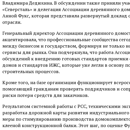
Владимира Дедюхина. В обсуждении также приняли уча
«Северсталь» и делегация Ассоциации деревянного дом
Анной Фукс, которая представила развернутый доклад
отрасли.
Генеральный директор Ассоциации деревянного домост
акцентировала, что профессиональные сообщества сег
между бизнесом и государством, формируя не только н
сервисы для рынка. Она подчеркнула, что работа Ассоц
обсуждений к внедрению готовых стандартов приемки 
домов и стандартов ИЖС, которые уже легли в основу п
строительных процессов.
Кроме того, на базе организации функционирует всеро
помогающий гражданам проверять подрядчиков и сопр
риски потери средств для заказчиков.
Результатом системной работы с РСС, техническими эк
разработка дорожной карты развития индустриальног
меры по стимулированию производства домокомплекто
клееной конструкционной балки. Этот шаг, по оценке Ф