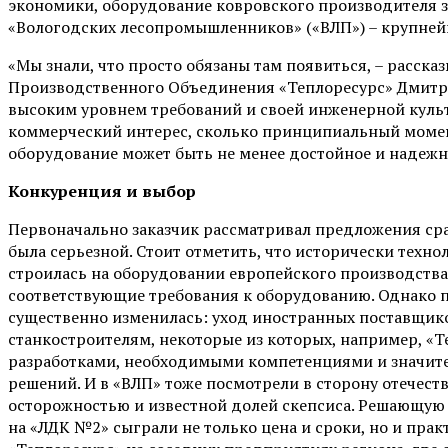
экономики, оборудование ковровского производителя з
«Вологодских лесопромышленников» («ВЛП») – крупнейш
«Мы знали, что просто обязаны там появиться, – расск
Производственного Объединения «Теплоресурс» Дмитри
высоким уровнем требований и своей инженерной культу
коммерческий интерес, сколько принципиальный момент
оборудование может быть не менее достойное и надеж
Конкуренция и выбор
Первоначально заказчик рассматривал предложения сра
была серьезной. Стоит отметить, что исторически техн
строилась на оборудовании европейского производства
соответствующие требования к оборудованию. Однако п
существенно изменилась: уход иностранных поставщик
станкостроителям, некоторые из которых, например, «Т
разработками, необходимыми компетенциями и значит
решений. И в «ВЛП» тоже посмотрели в сторону отечеств
осторожностью и известной долей скепсиса. Решающую
на «ЛДК №2» сыграли не только цена и сроки, но и пра