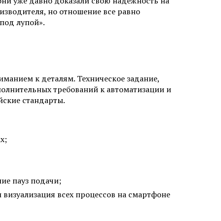
они уже давно доказали свою надежность на
оизводителя, но отношение все равно
под лупой».
манием к деталям. Техническое задание,
полнительных требований к автоматизации и
йские стандарты.
х;
ие пауз подачи;
 визуализация всех процессов на смартфоне