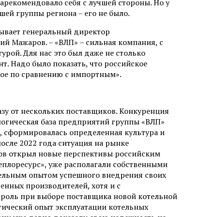
арекомендовало себя с лучшей стороны. Но у
ей группы региона – его не было.
азывает генеральный директор
й Мажаров. – «ВЛП» – сильная компания, с
рой. Для нас это был даже не столько
. Надо было показать, что российское
ное по сравнению с импортным».
зу от нескольких поставщиков. Конкуренция
ологическая база предприятий группы «ВЛП»
, сформировалась определенная культура и
осле 2022 года ситуация на рынке
ов открыл новые перспективы российским
еплоресурс», уже располагали собственными
ельным опытом успешного внедрения своих
енных производителей, хотя и с
 роль при выборе поставщика новой котельной
ктический опыт эксплуатации котельных